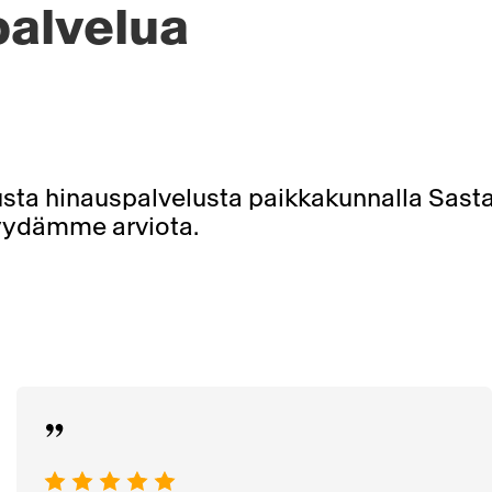
palvelua
sta hinauspalvelusta paikkakunnalla Sast
 pyydämme arviota.