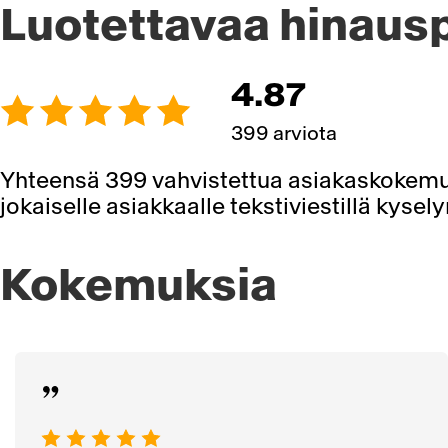
Luotettavaa hinaus
4.87
399 arviota
Yhteensä 399 vahvistettua asiakaskokemu
jokaiselle asiakkaalle tekstiviestillä kyse
Kokemuksia