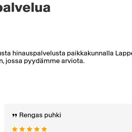
palvelua
sta hinauspalvelusta paikkakunnalla Lap
lyn, jossa pyydämme arviota.
Rengas puhki